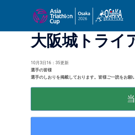
コ
ン
テ
ン
ツ
大阪城トライア
へ
ス
キ
ッ
10月3日16：35更新
プ
選手の皆様
選手のしおりを掲載しております。皆様ご一読をお願
当