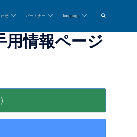
検
合わせ
パートナー
language
索
手用情報ページ
出）