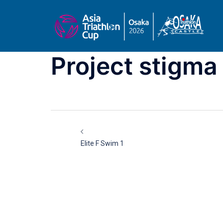
コ
ン
テ
ン
ツ
Project stigma
へ
ス
キ
ッ
投
プ
稿
Elite F Swim 1
ナ
ビ
ゲ
ー