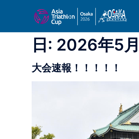
コ
ン
テ
ン
ツ
日:
2026年5
へ
ス
キ
ッ
大会速報！！！！！
プ