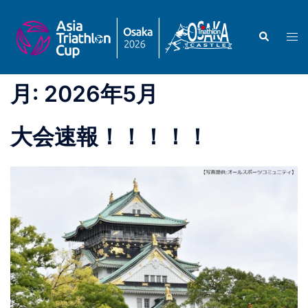
コ
ン
検
ト
テ
索
グ
ン
ル
ツ
月:
2026年5月
メ
へ
ニ
ス
ュ
キ
大会速報！！！！！
ー
ッ
プ