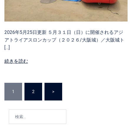
2026年5月25日更新 ５月３１日（日）に開催されるアジ
アトライアスロンカップ（２０２６/大阪城）／大阪城ト
[…]
続きを読む
投
1
2
>
稿
の
ペ
検
ー
索:
ジ