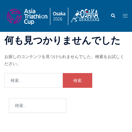
コ
ン
検
ト
テ
索
グ
ン
ル
ツ
何も見つかりませんでした
メ
へ
ニ
ス
ュ
キ
お探しのコンテンツを見つけられませんでした。検索をお試しく
ー
ッ
ださい。
プ
検
索:
検
索: