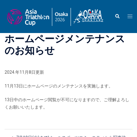
コ
ン
検
ト
テ
索
グ
ン
ル
ツ
ホームページメンテナンス
メ
へ
ニ
のお知らせ
ス
ュ
キ
ー
ッ
プ
2024.年11月8日更新
11月13日にホームページのメンテナンスを実施します。
13日中のホームページ閲覧が不可になりますので、ご理解よろし
くお願いいたします。
投