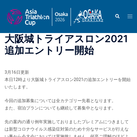
コ
ン
検
ト
テ
索
グ
ン
ル
ツ
大阪城トライアスロン2021
メ
へ
ニ
追加エントリー開始
ス
ュ
キ
ー
ッ
プ
3月16日更新
本日12時より大阪城トライアスロン2021の追加エントリーを開始
いたします。
今回の追加募集については全カテゴリー先着となります。
また、宿泊プランについても継続して募集中となります。
先の案内の通り例年実施しておりましたプレミアムにつきまして
は新型コロナウイルス感染症対策のため十分なサービスが行えな
い事から今大会においては実施致しません。何卒ご理解のほどよ