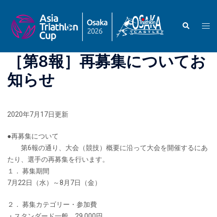
コ
ン
検
ト
テ
索
グ
ン
ル
ツ
［第8報］再募集についてお
メ
へ
ニ
知らせ
ス
ュ
キ
ー
ッ
プ
2020年7月17日更新
●再募集について
第6報の通り、大会（競技）概要に沿って大会を開催するにあ
たり、選手の再募集を行います。
１． 募集期間
7月22日（水）～8月7日（金）
２． 募集カテゴリー・参加費
・スタンダード一般 29,000円