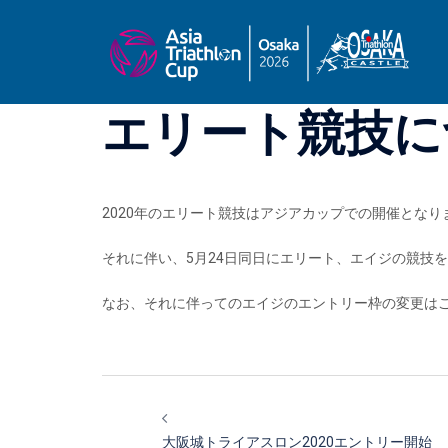
コ
ン
テ
ン
ツ
エリート競技に
へ
ス
キ
ッ
2020年のエリート競技はアジアカップでの開催となり
プ
それに伴い、5月24日同日にエリート、エイジの競技
なお、それに伴ってのエイジのエントリー枠の変更は
投
稿
大阪城トライアスロン2020エントリー開始