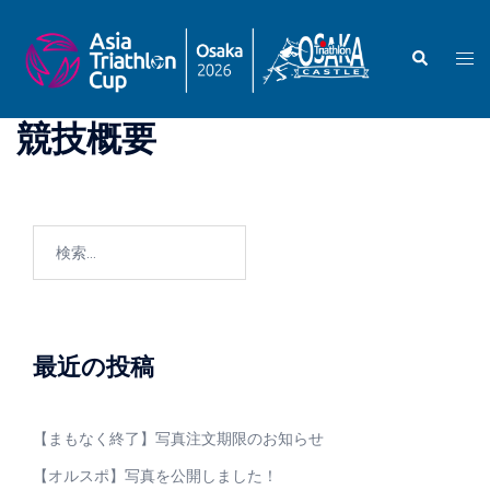
コ
ン
検
ト
テ
索
グ
ン
ル
ツ
競技概要
メ
へ
ニ
ス
ュ
キ
ー
ッ
検
プ
索:
最近の投稿
【まもなく終了】写真注文期限のお知らせ
【オルスポ】写真を公開しました！