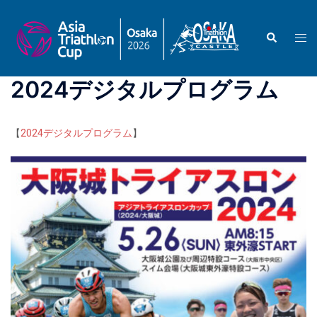
コ
ン
検
ト
テ
索
グ
ン
ル
ツ
2024デジタルプログラム
メ
へ
ニ
ス
ュ
キ
【
2024デジタルプログラム
】
ー
ッ
プ