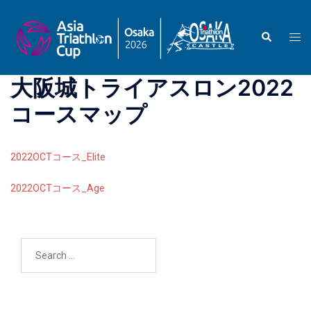
Skip
to
Search
Togg
content
men
大阪城トライアスロン2022
コースマップ
2022OCTコース_Elite
2022OCTコース_Age
Search
for: