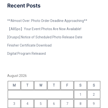
Recent Posts
**Almost Over: Photo Order Deadline Approaching**
【AllSpo】Your Event Photos Are Now Available!
[Oruspo] Notice of Scheduled Photo Release Date
Finisher Certificate Download
Digital Program Released
August 2026
M
T
W
T
F
S
S
1
2
3
4
5
6
7
8
9