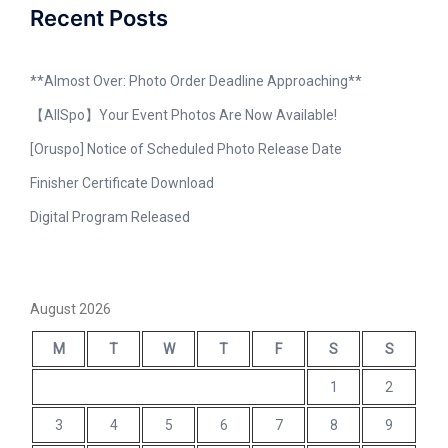
Recent Posts
**Almost Over: Photo Order Deadline Approaching**
【AllSpo】Your Event Photos Are Now Available!
[Oruspo] Notice of Scheduled Photo Release Date
Finisher Certificate Download
Digital Program Released
August 2026
M
T
W
T
F
S
S
1
2
3
4
5
6
7
8
9