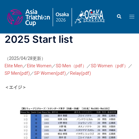
Skip
to
Search
Togg
content
men
2025 Start list
（2025/04/28更新）
Elite Men
／
Elite Women
／
SD Men（pdf）
／
SD Women（pdf）
／
SP Men(pdf)
／
SP Women(pdf)
／
Relay(pdf)
＜エイジ＞